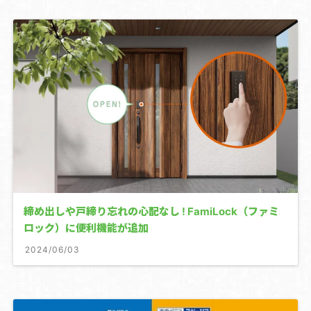
雨戸・シャッター
窓の目隠しルーバー
網戸
浴室ドア交換
介護リフォーム
屋根リフォーム
外壁リフォーム
締め出しや戸締り忘れの心配なし ! FamiLock（ファミ
ロック）に便利機能が追加
2024/06/03