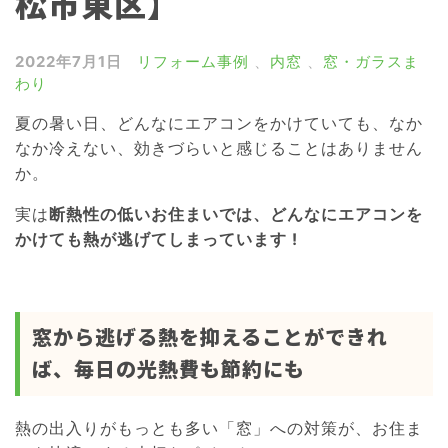
松市東区】
雨戸・シャッター
窓の目隠しルーバー
2022年7月1日
リフォーム事例
、
内窓
、
窓・ガラスま
わり
網戸
夏の暑い日、どんなにエアコンをかけていても、なか
浴室ドア交換
なか冷えない、効きづらいと感じることはありません
介護リフォーム
か。
屋根リフォーム
実は
断熱性の低いお住まいでは、どんなにエアコンを
かけても熱が逃げてしまっています !
外壁リフォーム
窓から逃げる熱を抑えることができれ
ば、毎日の光熱費も節約にも
熱の出入りがもっとも多い「窓」への対策が、お住ま