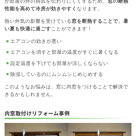
が部屋の外の熱気を伝わりにくくするため、
窓の断熱
性能を高めて冷房が効きやすく
なります。
熱い外気の影響を受けている
窓を断熱することで、暑
い夏も快適に過ごす
ことができます !
エアコンの効きが悪い
エアコンを消すと部屋の温度がすぐに暑くなる
設定温度を下げても部屋が涼しくならない
除湿しているのにムシムシじめじめする
このようなお悩みは、窓に内窓をつけることで解決で
きるかもしれません。
内窓取付けリフォーム事例