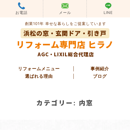
Skip
to
お電話
メール
LINE
content
創業101年 幸せな暮らしをご提案しています
浜松の窓・玄関ドア・引き戸
リフォーム専門店 ヒラノ
AGC・LIXIL総合代理店
リフォームメニュー
事例紹介
選ばれる理由
ブログ
玄関ドアリフォーム
カテゴリー:
内窓
玄関引き戸リフォーム
勝手口ドアリフォーム
窓・ガラス