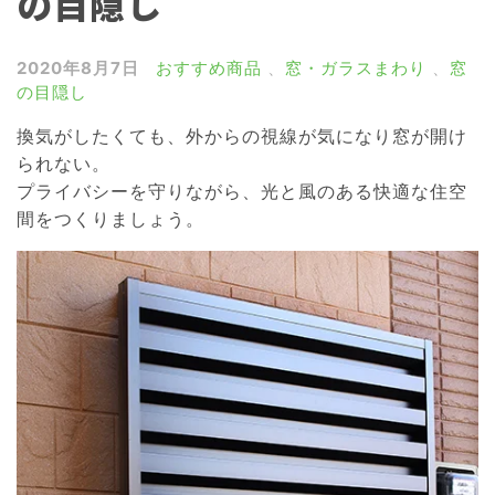
の目隠し
雨戸・シャッター
窓の目隠しルーバー
2020年8月7日
おすすめ商品
、
窓・ガラスまわり
、
窓
の目隠し
網戸
換気がしたくても、外からの視線が気になり窓が開け
浴室ドア交換
られない。
介護リフォーム
プライバシーを守りながら、光と風のある快適な住空
間をつくりましょう。
屋根リフォーム
外壁リフォーム