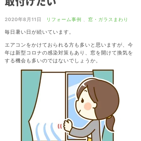
取付けたい
雨戸・シャッター
窓の目隠しルーバー
2020年8月11日
リフォーム事例
、
窓・ガラスまわり
網戸
毎日暑い日が続いています。
浴室ドア交換
エアコンをかけておられる方も多いと思いますが、今
介護リフォーム
年は新型コロナの感染対策もあり、窓を開けて換気を
する機会も多いのではないでしょうか。
屋根リフォーム
外壁リフォーム