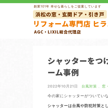
Skip
創業101年 幸せな暮らしをご提案しています
to
浜松の窓・玄関ドア・引き戸
content
リフォーム専門店 ヒラ
AGC・LIXIL総合代理店
玄関ドアリフォーム
玄関引き
窓の目隠しルーバー
網戸
シャッターをつけ
外壁リフォーム
ーム事例
2022年10月21日
台風対策
、
窓
今の家にシャッターがついてい
シャッターは台風や防犯対策と