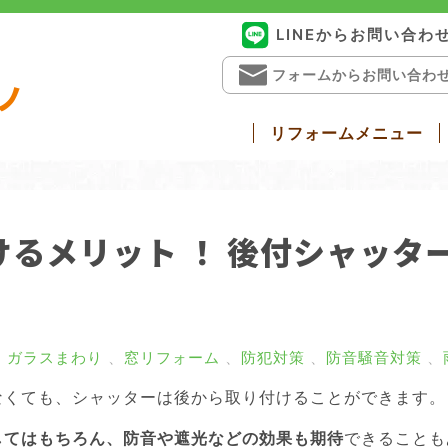
LINEからお問い合わ
フォームからお問い合わ
ノ
リフォームメニュー
戸リフォーム
勝手口ドアリフォーム
窓・ガラス
浴室ドア交換
介護リフォー
るメリット ！ 後付シャッタ
・ガラスまわり
、
窓リフォーム
、
防犯対策
、
防音騒音対策
、
なくても、シャッターは後から取り付けることができます。
してはもちろん、防音や遮光などの効果も期待
できることも