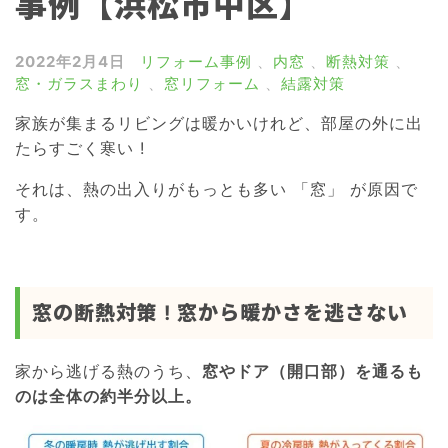
事例【浜松市中区】
雨戸・シャッター
窓の目隠しルーバー
2022年2月4日
リフォーム事例
、
内窓
、
断熱対策
、
窓・ガラスまわり
、
窓リフォーム
、
結露対策
網戸
家族が集まるリビングは暖かいけれど、部屋の外に出
浴室ドア交換
たらすごく寒い !
介護リフォーム
それは、熱の出入りがもっとも多い 「窓」 が原因で
屋根リフォーム
す。
外壁リフォーム
窓の断熱対策 ! 窓から暖かさを逃さない
家から逃げる熱のうち、
窓やドア（開口部）を通るも
のは全体の約半分以上。