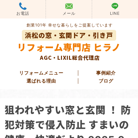
Skip
to
お電話
メール
LINE
content
創業101年 幸せな暮らしをご提案しています
浜松の窓・玄関ドア・引き戸
リフォーム専門店 ヒラノ
AGC・LIXIL総合代理店
リフォームメニュー
事例紹介
選ばれる理由
ブログ
玄関ドアリフォーム
狙われやすい窓と玄関 ！ 防
玄関引き戸リフォーム
勝手口ドアリフォーム
犯対策で侵入防止 すまいの
窓・ガラス