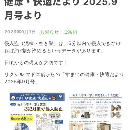
健康・快適だより 2025.9
雨戸・シャッター
月号より
窓の目隠しルーバー
網戸
2025年9月1日
お知らせ・ご案内
浴室ドア交換
侵入盗（泥棒・空き巣）は、5分以内で侵入できなけ
介護リフォーム
れば約7割が諦めるというデータがあります。
屋根リフォーム
日頃からの備えが大切です！
外壁リフォーム
リクシル マド本舗からの「すまいの健康・快適だより
2025年9月号」