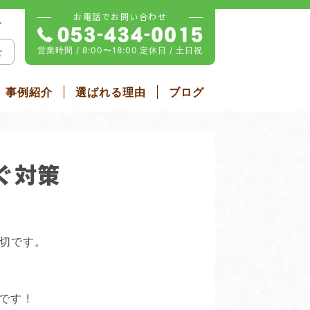
お電話でお問い合わせ
せ
営業時間 / 8:00〜18:00
定休日 / 土日祝
せ
事例紹介
選ばれる理由
ブログ
雨戸・シャッター
ム
屋根リフォーム
ぐ対策
大切です。
す !