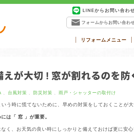
LINEからお問い合わ
フォームからお問い合わ
ノ
リフォームメニュー
戸リフォーム
勝手口ドアリフォーム
窓・ガラス
浴室ドア交換
介護リフォー
えが大切 ! 窓が割れるのを防
A
、
台風対策
、
防災対策
、
雨戸・シャッターの取付け
 という時に慌てないために、早めの対策をしておくことが
には「 窓 」が重要。
なく、お天気の良い時にしっかりと備えておけば更に安心で