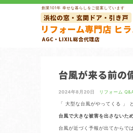
Skip
創業101年 幸せな暮らしをご提案しています
to
浜松の窓・玄関ドア・引き戸
content
リフォーム専門店 ヒラ
AGC・LIXIL総合代理店
玄関ドアリフォーム
玄関引き
窓の目隠しルーバー
網戸
台風が来る前の備
外壁リフォーム
2024年8月20日
リフォーム Q&
「 大型な台風がやってくる 」
台風で大きな被害を出さないため
台風が近づく予報が出てからでは