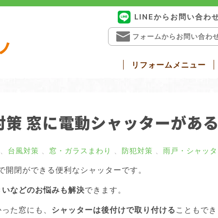
LINEからお問い合わ
フォームからお問い合わ
ノ
リフォームメニュー
戸リフォーム
勝手口ドアリフォーム
窓・ガラス
浴室ドア交換
介護リフォー
対策 窓に電動シャッターがあ
、
台風対策
、
窓・ガラスまわり
、
防犯対策
、
雨戸・シャッタ
で開閉ができる便利なシャッターです。
きいなどのお悩みも解決
できます。
かった窓にも、
シャッターは後付けで取り付ける
こともでき