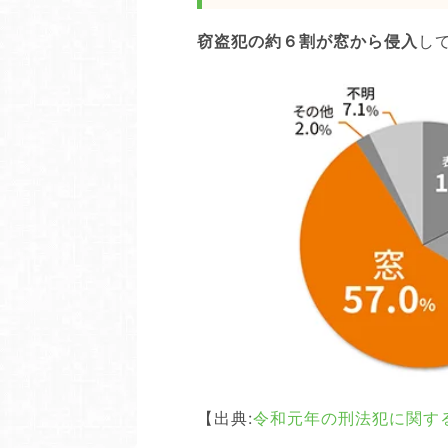
窃盗犯の約６割が窓から侵入
し
【出典:
令和元年の刑法犯に関す