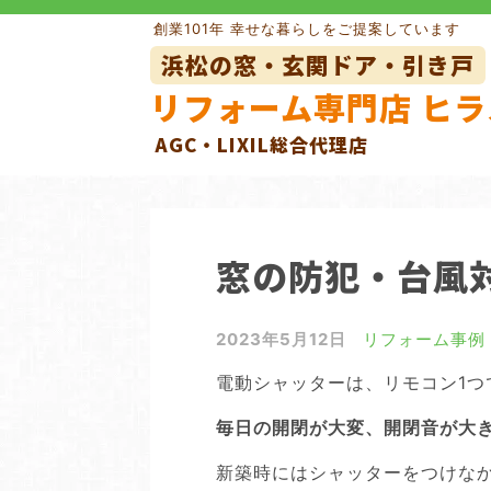
Skip
創業101年 幸せな暮らしをご提案しています
to
浜松の窓・玄関ドア・引き戸
content
リフォーム専門店 ヒラ
AGC・LIXIL総合代理店
玄関ドアリフォーム
玄関引き
窓の目隠しルーバー
網戸
窓の防犯・台風
外壁リフォーム
2023年5月12日
リフォーム事例
電動シャッターは、リモコン1つ
毎日の開閉が大変、開閉音が大
新築時にはシャッターをつけな