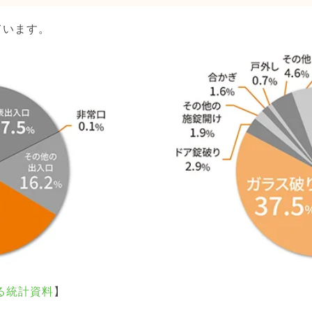
ています。
る統計資料
】