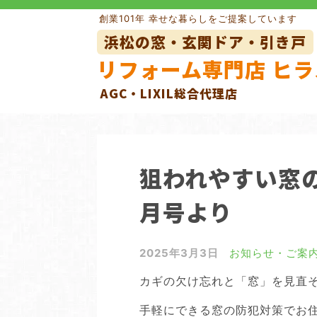
Skip
創業101年 幸せな暮らしをご提案しています
to
浜松の窓・玄関ドア・引き戸
content
リフォーム専門店 ヒラ
AGC・LIXIL総合代理店
玄関ドアリフォーム
玄関引き
窓の目隠しルーバー
網戸
狙われやすい窓の
外壁リフォーム
月号より
2025年3月3日
お知らせ・ご案
カギの欠け忘れと「窓」を見直
手軽にできる窓の防犯対策でお