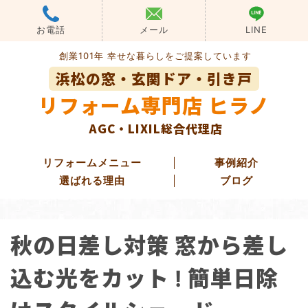
Skip
to
お電話
メール
LINE
content
創業101年 幸せな暮らしをご提案しています
浜松の窓・玄関ドア・引き戸
リフォーム専門店 ヒラノ
AGC・LIXIL総合代理店
リフォームメニュー
事例紹介
選ばれる理由
ブログ
玄関ドアリフォーム
秋の日差し対策 窓から差し
玄関引き戸リフォーム
勝手口ドアリフォーム
込む光をカット ! 簡単日除
窓・ガラス