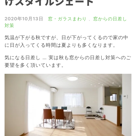
けスタイルシェード
雨戸・シャッター
窓の目隠しルーバー
2020年10月13日
窓・ガラスまわり
、
窓からの日差し
対策
網戸
気温が下がる秋ですが、日が下がってくるので家の中
浴室ドア交換
に日が入ってくる時間は夏よりも多くなります。
介護リフォーム
気になる日差し … 実は秋も窓からの日差し対策へのご
屋根リフォーム
要望を多く頂いています。
外壁リフォーム