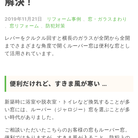
解決 !
雨戸・シャッター
窓の目隠しルーバー
2019年11月21日
リフォーム事例
、
窓・ガラスまわり
、
窓リフォーム
、
防犯対策
網戸
レバーをクルクル回すと横長のガラスが全閉から全開
浴室ドア交換
までさまざまな角度で開くルーバー窓は便利な窓とし
介護リフォーム
て活用されています。
屋根リフォーム
外壁リフォーム
便利だけれど、すきま風が寒い …
新築時に浴室や脱衣室・トイレなど換気することが多
い窓には、ルーバー（ジャロジー）窓を選ぶことが多
い時代がありました。
ご相談いただいたこちらのお客様の窓もルーバー窓。
便利ではありますが、すきま風が入ること、防犯上の