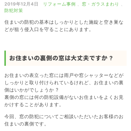
2019年12月4日
リフォーム事例
、
窓・ガラスまわり
、
雨戸・シャッター
防犯対策
窓の目隠しルーバー
住まいの防犯の基本はしっかりとした施錠と空き巣な
網戸
どが狙う侵入口を守ることにあります。
浴室ドア交換
介護リフォーム
お住まいの裏側の窓は大丈夫ですか ?
屋根リフォーム
外壁リフォーム
お住まいの表立った窓には雨戸や窓シャッターなどが
しっかりと取り付けられているけれど、お住まいの裏
側はいかがでしょうか ?
裏側の窓には何の防犯設備がないお住まいをよくお見
かけすることがあります。
今回、窓の防犯についてご相談いただいたお客様のお
住まいの裏側です。